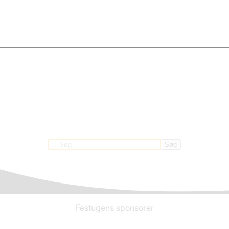
Søg efter indhold, nyheder eller artikler
Søg
Festugens sponsorer